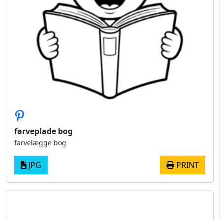
farveplade bog
farvelægge bog
JPG
PRINT