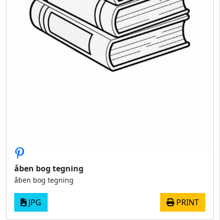
åben bog tegning
åben bog tegning
JPG
PRINT