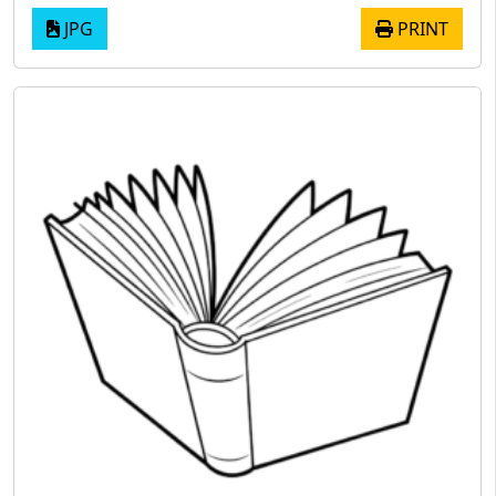
JPG
PRINT