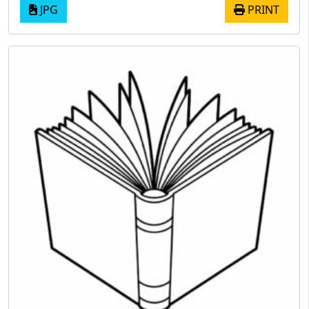
JPG
PRINT