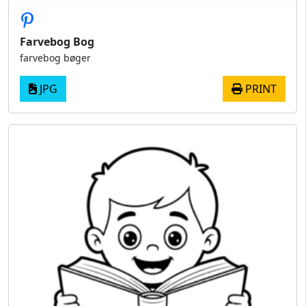
Farvebog Bog
farvebog bøger
JPG
PRINT