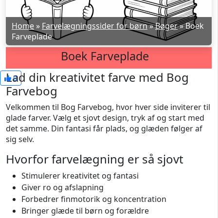
Home
»
Farvelægningssider for børn
»
Bøger
»
Boek
Farveplade
Boek Farveplade
Lad din kreativitet farve med Bog
0
Farvebog
Velkommen til Bog Farvebog, hvor hver side inviterer til
glade farver. Vælg et sjovt design, tryk af og start med
det samme. Din fantasi får plads, og glæden følger af
sig selv.
Hvorfor farvelægning er så sjovt
Stimulerer kreativitet og fantasi
Giver ro og afslapning
Forbedrer finmotorik og koncentration
Bringer glæde til børn og forældre