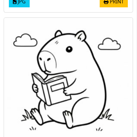
JPG
PRINT