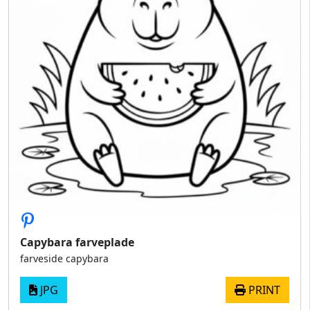
Capybara farveplade
farveside capybara​
JPG
PRINT