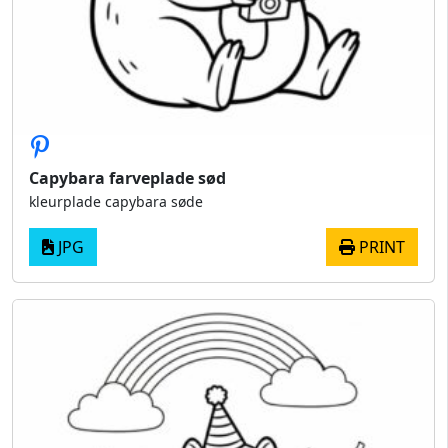
Capybara farveplade sød
kleurplade capybara søde
JPG
PRINT