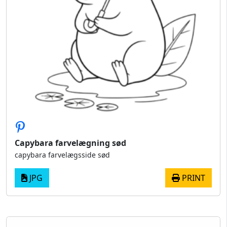
Capybara farvelægning sød
capybara farvelægsside sød
JPG
PRINT