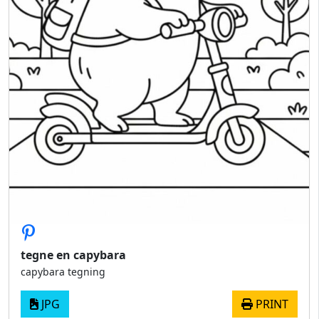
tegne en capybara
capybara tegning
JPG
PRINT