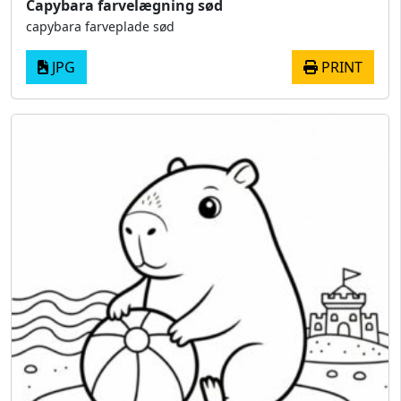
Capybara farvelægning sød
capybara farveplade sød
JPG
PRINT