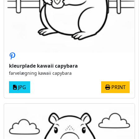
kleurplade kawaii capybara
farvelægning kawaii capybara​
JPG
PRINT