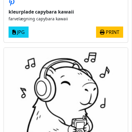
kleurplade capybara kawaii
farvelægning capybara kawaii​
JPG
PRINT