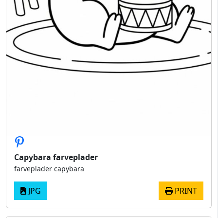
Capybara farveplader
farveplader capybara​
JPG
PRINT