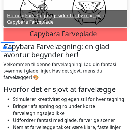
Home
»
Farvelægningssider for børn
»
Dyr
»
Capybara Farveplade
Capybara Farveplade
Capybara Farvelægning: en glad
22
avontur begynder her!
Velkommen til denne farvelægning! Lad din fantasi
svømme i glade linjer. Hav det sjovt, mens du
farvelægger! 🎨
Hvorfor det er sjovt at farvelægge
Stimulerer kreativitet og egen stil for hver tegning
Bringer afslapning og ro under korte
farvelægningsøjeblikke
Udfordrer fantasi med glade, farverige scener
Nem at farvelægge takket være klare, faste linjer