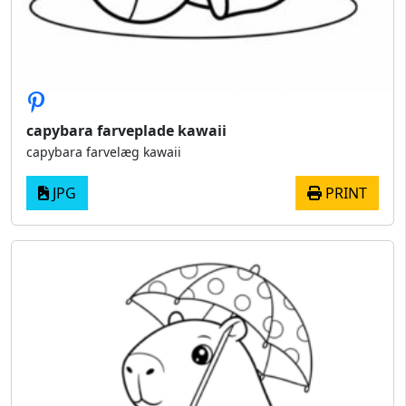
capybara farveplade kawaii
capybara farvelæg kawaii​
JPG
PRINT