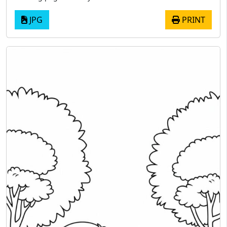
JPG
PRINT