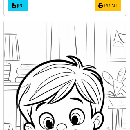
JPG
PRINT