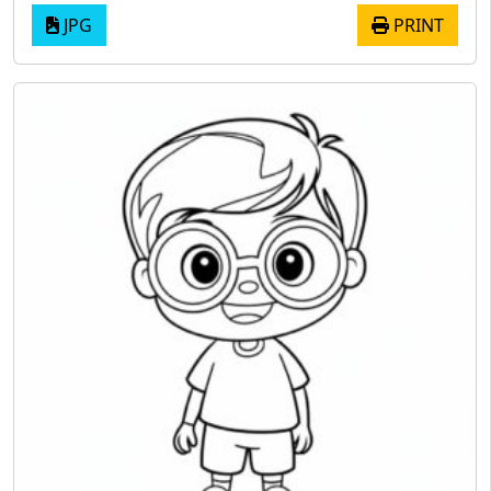
JPG
PRINT