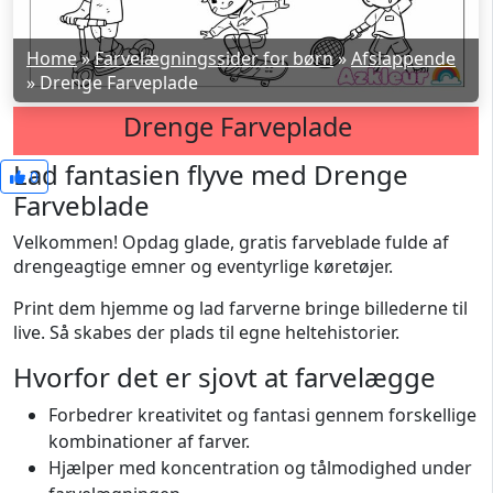
Home
»
Farvelægningssider for børn
»
Afslappende
»
Drenge Farveplade
Drenge Farveplade
Lad fantasien flyve med Drenge
0
Farveblade
Velkommen! Opdag glade, gratis farveblade fulde af
drengeagtige emner og eventyrlige køretøjer.
Print dem hjemme og lad farverne bringe billederne til
live. Så skabes der plads til egne heltehistorier.
Hvorfor det er sjovt at farvelægge
Forbedrer kreativitet og fantasi gennem forskellige
kombinationer af farver.
Hjælper med koncentration og tålmodighed under