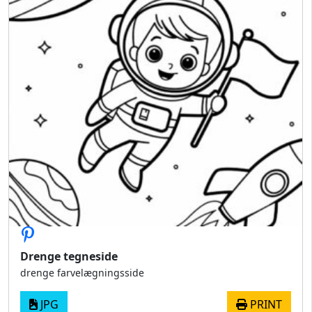
Drenge tegneside
drenge farvelægningsside
JPG
PRINT