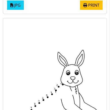
JPG
PRINT