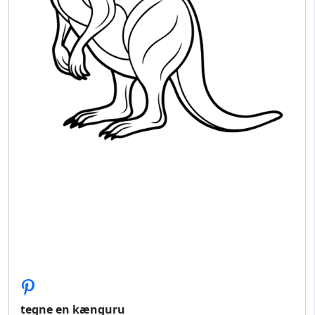
tegne en kænguru