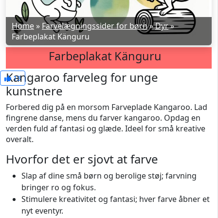
Home
»
Farvelægningssider for børn
»
Dyr
»
Farbeplakat Känguru
Farbeplakat Känguru
Kangaroo farveleg for unge
13
kunstnere
Forbered dig på en morsom Farveplade Kangaroo. Lad
fingrene danse, mens du farver kangaroo. Opdag en
verden fuld af fantasi og glæde. Ideel for små kreative
overalt.
Hvorfor det er sjovt at farve
Slap af dine små børn og berolige støj; farvning
bringer ro og fokus.
Stimulere kreativitet og fantasi; hver farve åbner et
nyt eventyr.