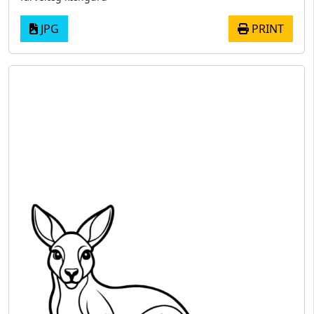
JPG
PRINT