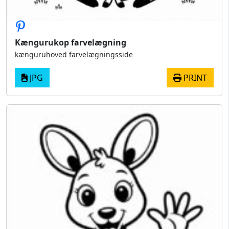
Kængurukop farvelægning
kænguruhoved farvelægningsside
JPG
PRINT