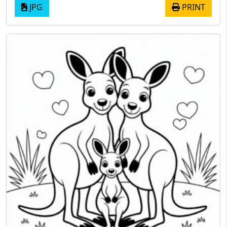
JPG
PRINT