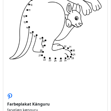
Farbeplakat Känguru
farvelæg kænguru