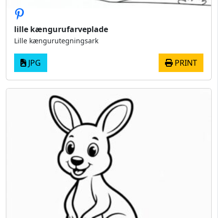
lille kængurufarveplade
Lille kængurutegningsark
JPG
PRINT