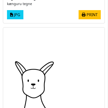
kænguru tegne
JPG
PRINT