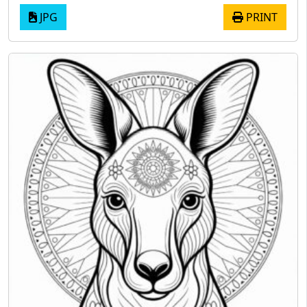
JPG
PRINT