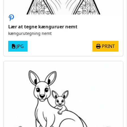
Lær at tegne kænguruer nemt
kængurutegning nemt
JPG
PRINT