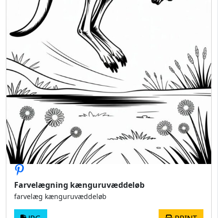
Farvelægning kænguruvæddeløb
farvelæg kænguruvæddeløb