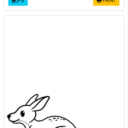
JPG
PRINT