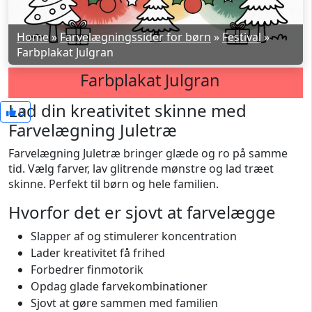
Home
»
Farvelægningssider for børn
»
Festival
»
Farbplakat Julgran
Farbplakat Julgran
Lad din kreativitet skinne med
0
Farvelægning Juletræ
Farvelægning Juletræ bringer glæde og ro på samme
tid. Vælg farver, lav glitrende mønstre og lad træet
skinne. Perfekt til børn og hele familien.
Hvorfor det er sjovt at farvelægge
Slapper af og stimulerer koncentration
Lader kreativitet få frihed
Forbedrer finmotorik
Opdag glade farvekombinationer
Sjovt at gøre sammen med familien