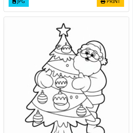
JPG
PRINT