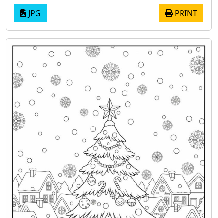
JPG
PRINT