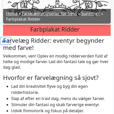
Home
»
Farvelægningssider for børn
»
Superhelt
»
Farbplakat Ridder
Farbplakat Ridder
Farvelæg Ridder: eventyr begynder
1
med farve!
Velkommen, ven! Oplev en modig ridderverden fuld af
helte og modige farver. Lad din fantasi tale og gør hver
dag glad.
Hvorfor er farvelægning så sjovt?
Lad din kreativitet flyve og byg din egen
ridderhistorie.
Slap af efter en travl dag, mens du vælger farver.
Stimuler din fantasi og skab farverige eventyr.
Udvik finmotorik og fokus på detaljer.