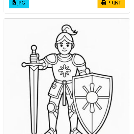
JPG
PRINT