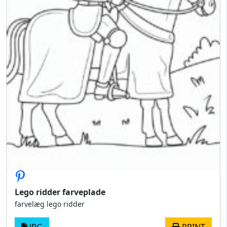
Lego ridder farveplade
farvelæg lego ridder
JPG
PRINT