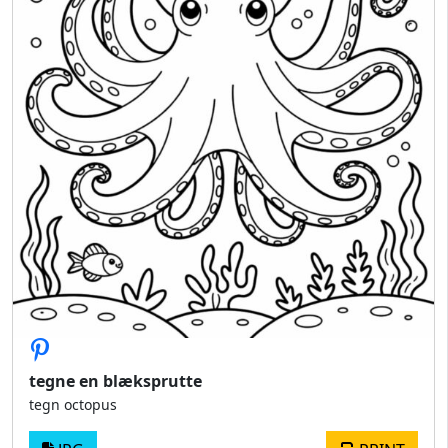
tegne en blæksprutte
tegn octopus