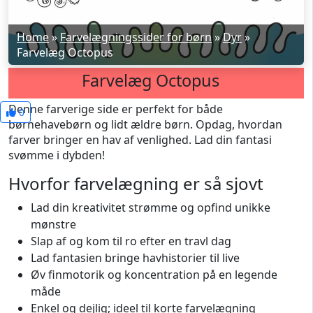
Home
»
Farvelægningssider for børn
»
Dyr
»
Farvelæg Octopus
Farvelæg Octopus
Denne farverige side er perfekt for både
0
børnehavebørn og lidt ældre børn. Opdag, hvordan
farver bringer en hav af venlighed. Lad din fantasi
svømme i dybden!
Hvorfor farvelægning er så sjovt
Lad din kreativitet strømme og opfind unikke
mønstre
Slap af og kom til ro efter en travl dag
Lad fantasien bringe havhistorier til live
Øv finmotorik og koncentration på en legende
måde
Enkel og dejlig; ideel til korte farvelægning