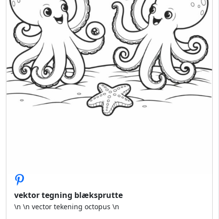
vektor tegning blæksprutte
\n \n vector tekening octopus \n