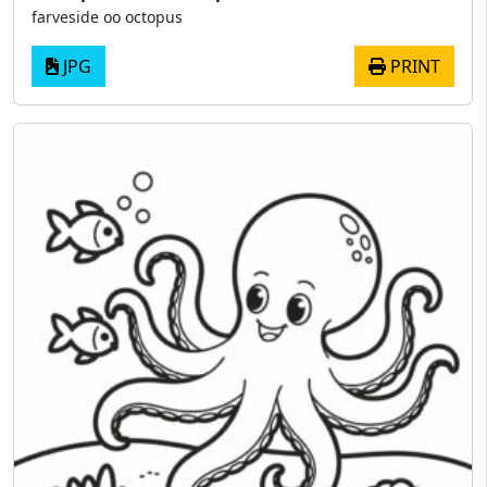
farveside oo octopus
JPG
PRINT