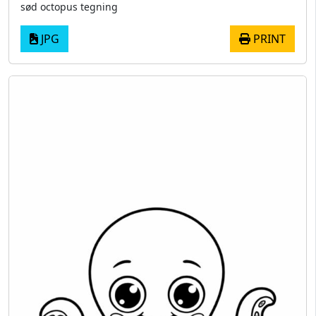
sød octopus tegning
JPG
PRINT