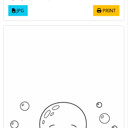
JPG
PRINT