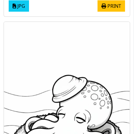
JPG
PRINT