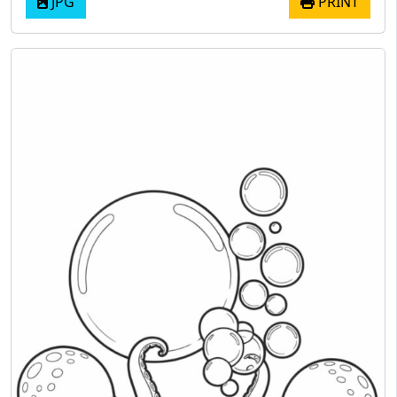
JPG
PRINT