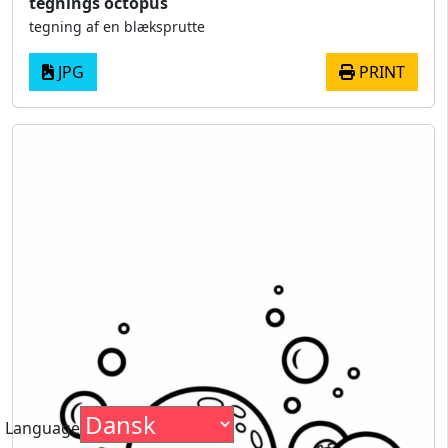
tegnings octopus
tegning af en blæksprutte
JPG
PRINT
Language