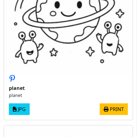
planet
planet
JPG
PRINT