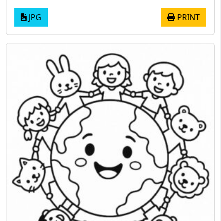
JPG
PRINT