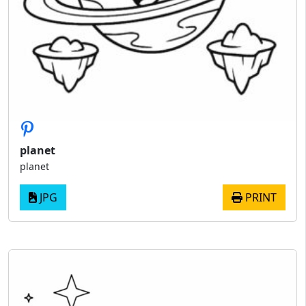
planet
planet
JPG
PRINT