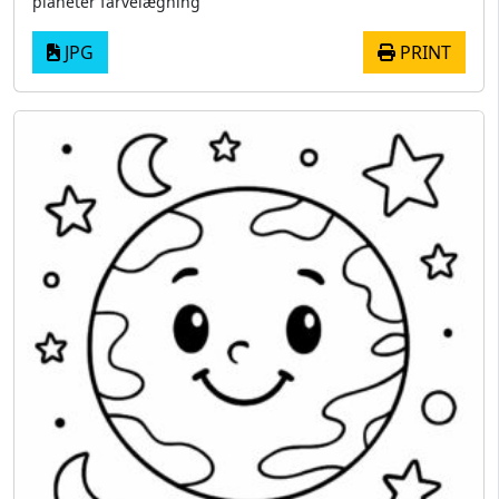
planeter farvelægning
JPG
PRINT