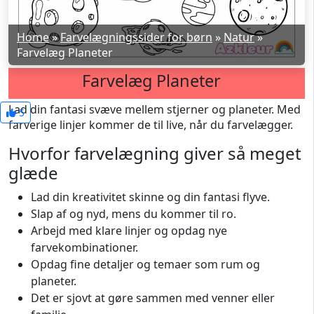
Home
»
Farvelægningssider for børn
»
Natur
»
Farvelæg Planeter
Farvelæg Planeter
Lad din fantasi svæve mellem stjerner og planeter. Med
5
farverige linjer kommer de til live, når du farvelægger.
Hvorfor farvelægning giver så meget
glæde
Lad din kreativitet skinne og din fantasi flyve.
Slap af og nyd, mens du kommer til ro.
Arbejd med klare linjer og opdag nye
farvekombinationer.
Opdag fine detaljer og temaer som rum og
planeter.
Det er sjovt at gøre sammen med venner eller