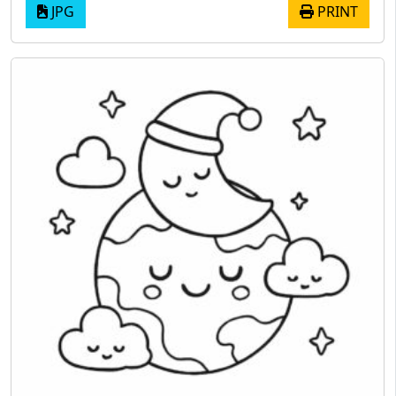
JPG
PRINT