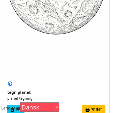
tegn planet
planet tegning
Language
JPG
PRINT