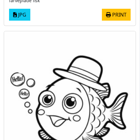
farveplade fisk
JPG
PRINT