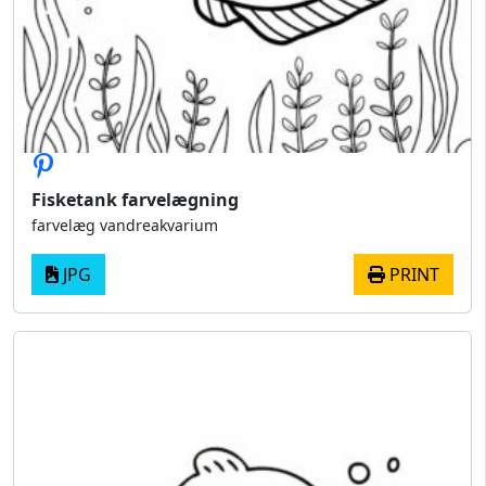
Fisketank farvelægning
farvelæg vandreakvarium
JPG
PRINT