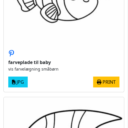
farveplade til baby
vis farvelægning småbørn
JPG
PRINT