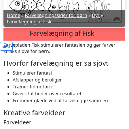
Home
»
Farvelægningssider for børn
»
Dyr
»
Farvelægning af Fisk
Farvelægning af Fisk
Farvepladen Fisk stimulerer fantasien og gør farver
3
straks sjove for børn.
Hvorfor farvelægning er så sjovt
Stimulerer fantasi
Afslapper og beroliger
Træner finmotorik
Giver stoltheder over resultatet
Fremmer glæde ved at farvelægge sammen
Kreative farveideer
Farveideer