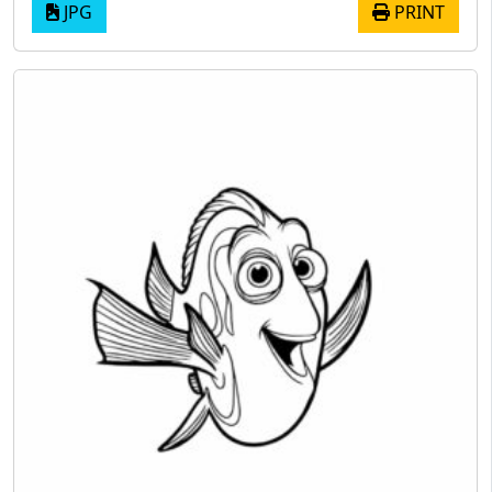
JPG
PRINT