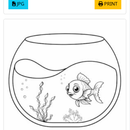
JPG
PRINT