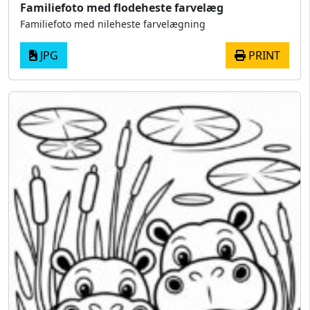
Familiefoto med flodeheste farvelæg
Familiefoto med nileheste farvelægning
JPG
PRINT