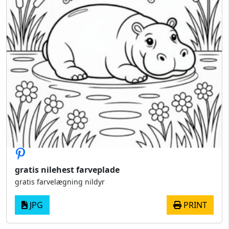
gratis nilehest farveplade
gratis farvelægning nildyr
JPG
PRINT