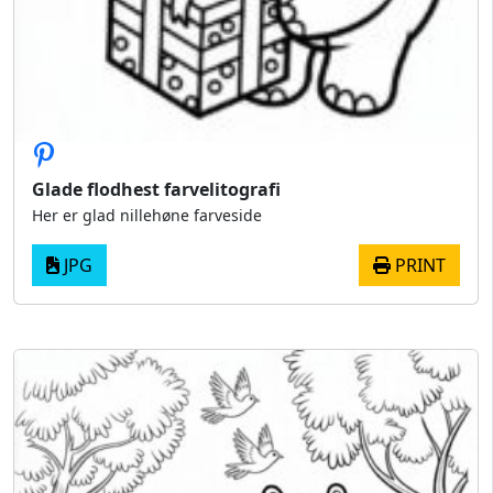
Glade flodhest farvelitografi
Her er glad nillehøne farveside
JPG
PRINT