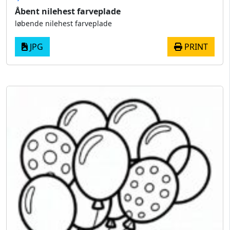
Åbent nilehest farveplade
løbende nilehest farveplade
JPG
PRINT