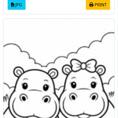
JPG
PRINT