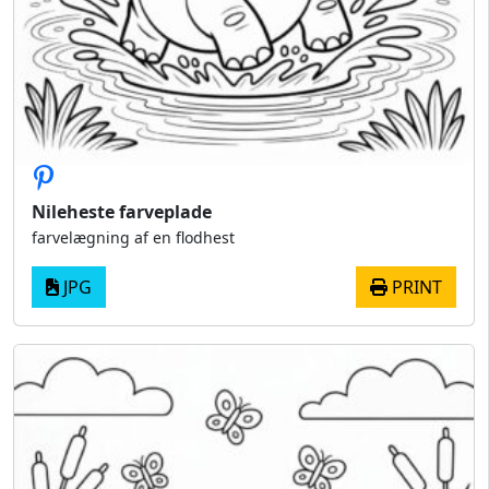
Nileheste farveplade
farvelægning af en flodhest
JPG
PRINT