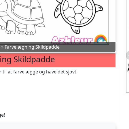
»
Farvelægning Skildpadde
ing Skildpadde
 til at farvelægge og have det sjovt.
ge!