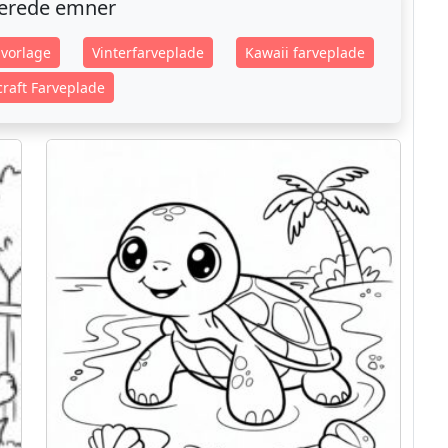
terede emner
vorlage
Vinterfarveplade
Kawaii farveplade
raft Farveplade