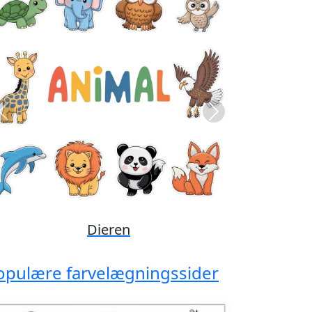
Previous
Next
Disney
opulære farvelægningssider