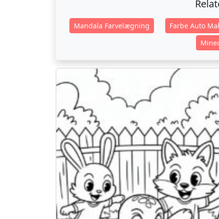
Rela
Mandala Farvelægning
Farbe Auto Mal
Minec