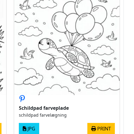
Schildpad farveplade
schildpad farvelægning
JPG
PRINT