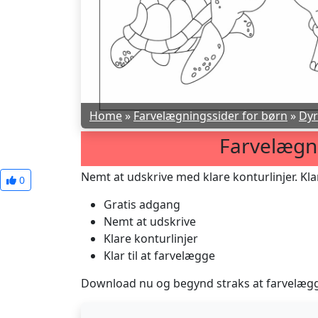
Home
»
Farvelægningssider for børn
»
Dyr
Farvelægn
Nemt at udskrive med klare konturlinjer. Klar
0
Gratis adgang
Nemt at udskrive
Klare konturlinjer
Klar til at farvelægge
Download nu og begynd straks at farvelæg