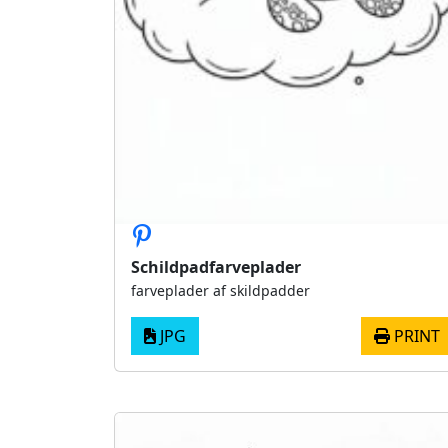
Schildpadfarveplader
farveplader af skildpadder
JPG
PRINT