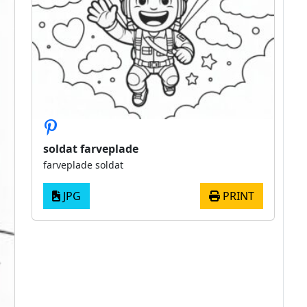
soldat farveplade
farveplade soldat
JPG
PRINT