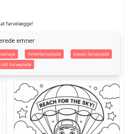
at farvelægge!
terede emner
vorlage
Vinterfarveplade
Kawaii farveplade
raft Farveplade