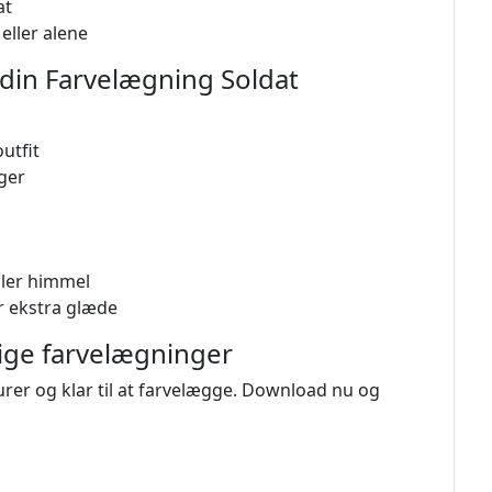
at
eller alene
l din Farvelægning Soldat
utfit
ger
ller himmel
 ekstra glæde
ige farvelægninger
urer og klar til at farvelægge. Download nu og