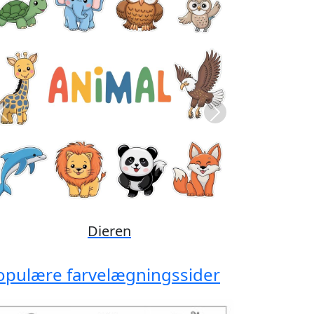
Previous
Next
Disney
opulære farvelægningssider