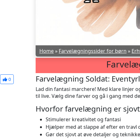
Home
»
Farvelægningssider for børn
»
Erh
Farvelæ
Farvelægning Soldat: Eventyr
0
Lad din fantasi marchere! Med klare linjer 
til live. Vælg dine farver og gå i gang med d
Hvorfor farvelægning er sjovt
Stimulerer kreativitet og fantasi
Hjælper med at slappe af efter en travl
Gør det sjovt at øve detaljer og teknikk