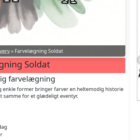
verv
»
Farvelægning Soldat
gning Soldat
lig farvelægning
og enkle former bringer farver en heltemodig historie
et samme for et glædeligt eventyr.
Donald Ands Klebeblad
 dag
er