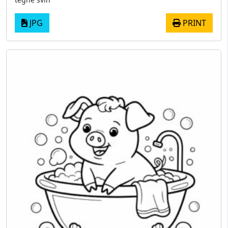
JPG
PRINT