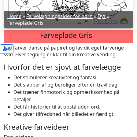
Home
»
Farvelægningssider for børn
»
Dyr
»
Farveplade Gris
Farveplade Gris
Lad farver danse på papiret og lav dit eget farverige
0
svin. Hver tegning er klar til din kreative vending.
Hvorfor det er sjovt at farvelægge
Det stimulerer kreativitet og fantasi.
Det slapper af og beroliger efter en travl dag.
Det træner finmotorik og opmærksomhed på
detaljer.
Det får historier til at opstå uden ord.
Det giver tilfredshed når billedet er færdigt.
Kreative farveideer