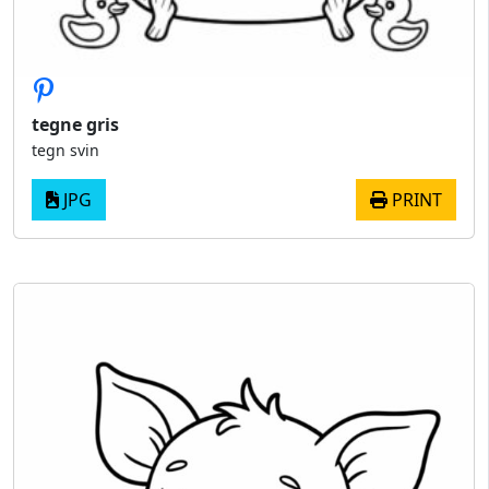
tegne gris
tegn svin
JPG
PRINT