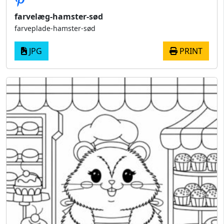
farvelæg-hamster-sød
farveplade-hamster-sød
JPG
PRINT