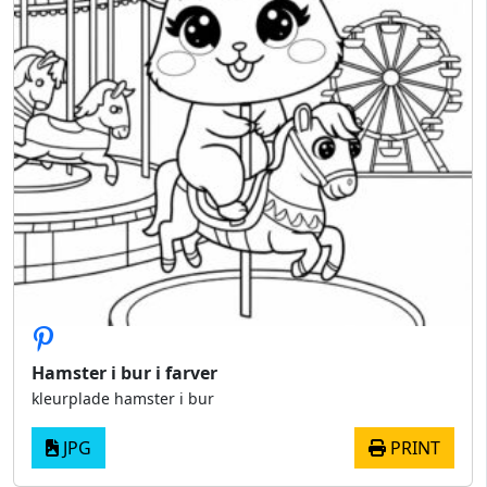
Hamster i bur i farver
kleurplade hamster i bur
JPG
PRINT