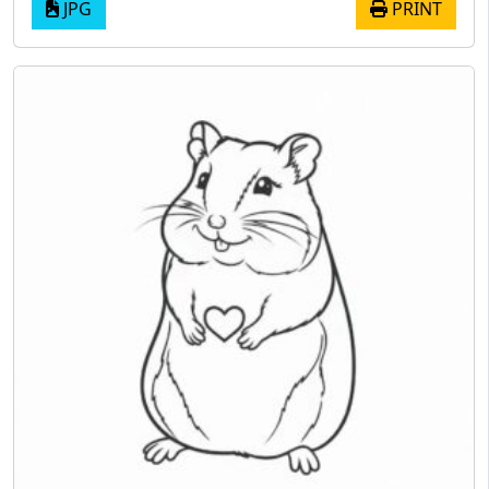
JPG
PRINT