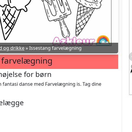
 og drikke
»
Issestang farvelægning
 farvelægning
nøjelse for børn
n fantasi danse med Farvelægning is. Tag dine
rvelægge