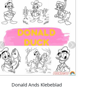
Previous
Next
Stitch Farvelægning