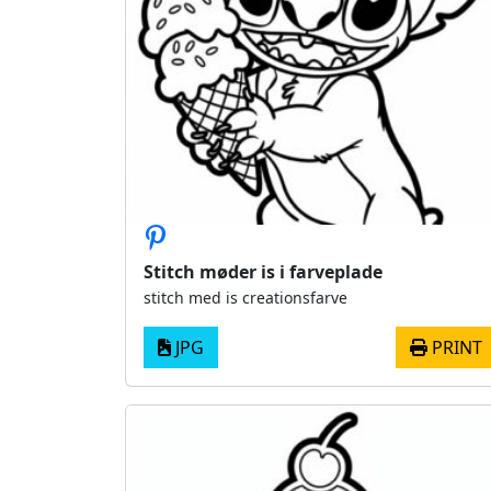
Stitch møder is i farveplade
stitch med is creationsfarve
JPG
PRINT