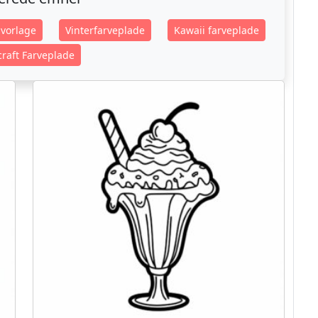
vorlage
Vinterfarveplade
Kawaii farveplade
raft Farveplade