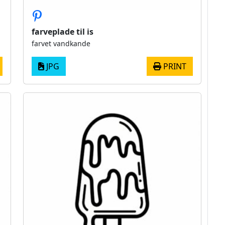
farveplade til is
farvet vandkande
JPG
PRINT