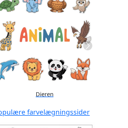
Previous
Next
Disney
opulære farvelægningssider