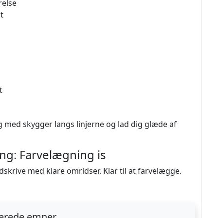
relse
t
t
Leg med skygger langs linjerne og lad dig glæde af
ng: Farvelægning is
dskrive med klare omridser. Klar til at farvelægge.
terede emner