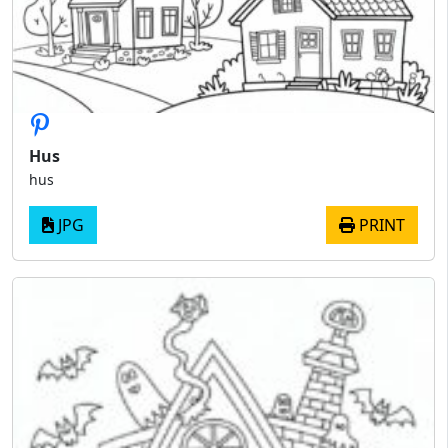
Hus
hus
JPG
PRINT