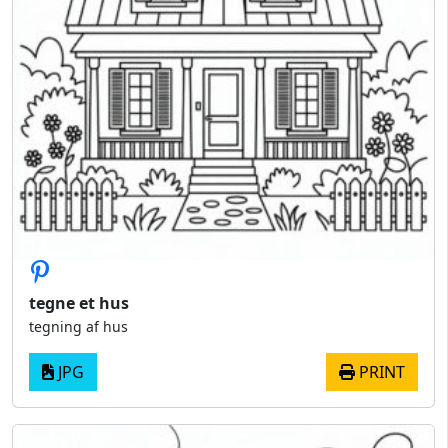
tegne et hus
tegning af hus
JPG
PRINT