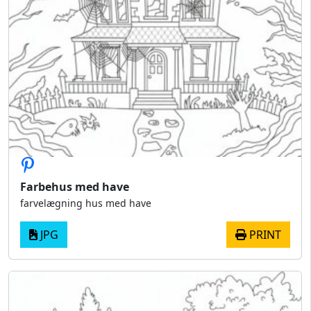
Farbehus med have
farvelægning hus med have
JPG
PRINT