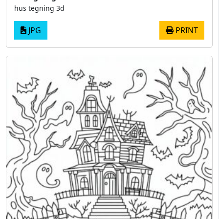
hus tegning 3d
JPG
PRINT