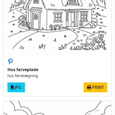
Hus farveplade
hus farvelægning
JPG
PRINT