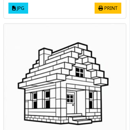
JPG
PRINT