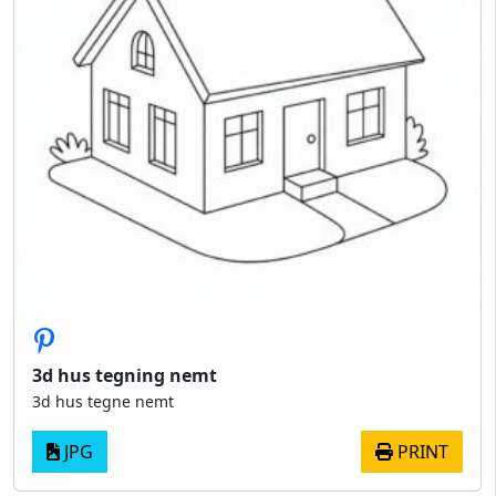
3d hus tegning nemt
3d hus tegne nemt
JPG
PRINT