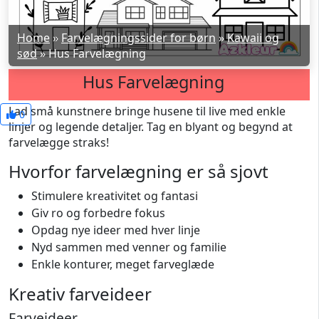
Home
»
Farvelægningssider for børn
»
Kawaii og
sød
»
Hus Farvelægning
Hus Farvelægning
Lad små kunstnere bringe husene til live med enkle
0
linjer og legende detaljer. Tag en blyant og begynd at
farvelægge straks!
Hvorfor farvelægning er så sjovt
Stimulere kreativitet og fantasi
Giv ro og forbedre fokus
Opdag nye ideer med hver linje
Nyd sammen med venner og familie
Enkle konturer, meget farveglæde
Kreativ farveideer
Farveideer