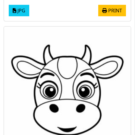
JPG
PRINT