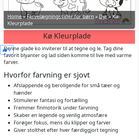
Home
»
Farvelægningssider for børn
»
Dyr
»
Kø
Kleurplade
Kø Kleurplade
Denne glade ko inviterer til at tegne og le. Tag dine
1
favorit blyanter og lad siden komme til live med varme
farver.
Hvorfor farvning er sjovt
Afslappende og beroligende for små tæer og
hænder
Stimulerer fantasi og fortælling
Fremmer finmotorik under farvning
Skaber en legende og venlig atmosfære
Forøger fokus, mens du klipper og farver
Giver stolthet efter hver færdiggjort tegning