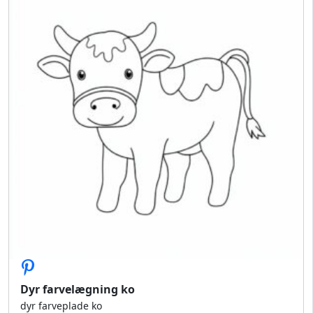
Dyr farvelægning ko
dyr farveplade ko