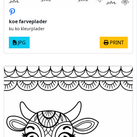
koe farveplader
ku ko kleurplader
JPG
PRINT