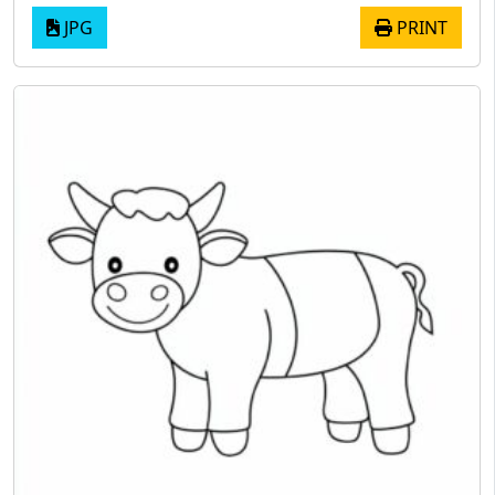
JPG
PRINT