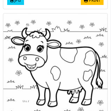
JPG
PRINT