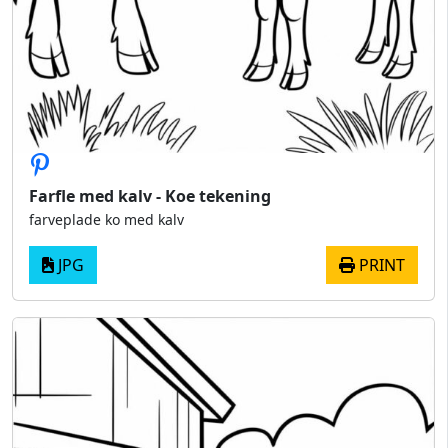
Farfle med kalv - Koe tekening
farveplade ko med kalv
JPG
PRINT