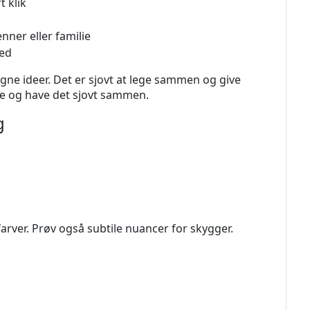
 klik
ner eller familie
hed
 egne ideer. Det er sjovt at lege sammen og give
re og have det sjovt sammen.
g
arver. Prøv også subtile nuancer for skygger.