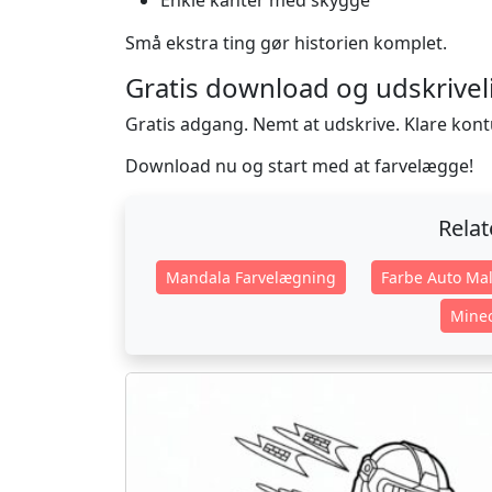
Enkle kanter med skygge
Små ekstra ting gør historien komplet.
Gratis download og udskrivel
Gratis adgang. Nemt at udskrive. Klare konturl
Download nu og start med at farvelægge!
Rela
Mandala Farvelægning
Farbe Auto Mal
Minec