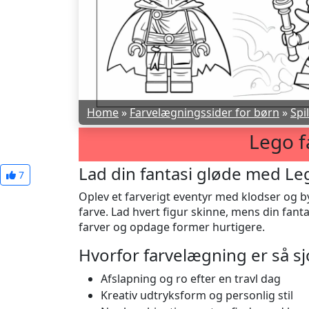
Home
»
Farvelægningssider for børn
»
Spil
Lego f
Lad din fantasi gløde med Le
7
Oplev et farverigt eventyr med klodser og by
farve. Lad hvert figur skinne, mens din fanta
farver og opdage former hurtigere.
Hvorfor farvelægning er så sj
Afslapning og ro efter en travl dag
Kreativ udtryksform og personlig stil