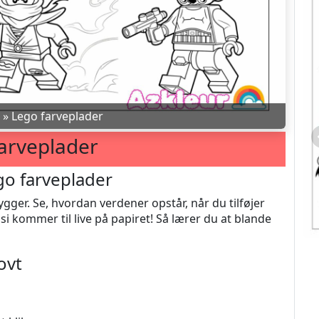
»
Lego farveplader
arveplader
go farveplader
gger. Se, hvordan verdener opstår, når du tilføjer
si kommer til live på papiret! Så lærer du at blande
ovt