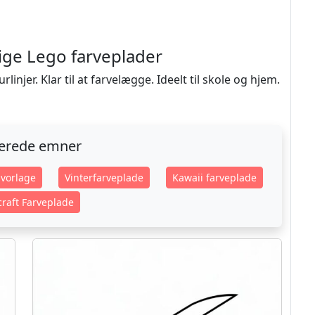
ige Lego farveplader
injer. Klar til at farvelægge. Ideelt til skole og hjem.
terede emner
vorlage
Vinterfarveplade
Kawaii farveplade
raft Farveplade