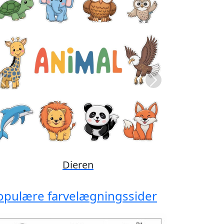
Previous
Next
Disney
opulære farvelægningssider