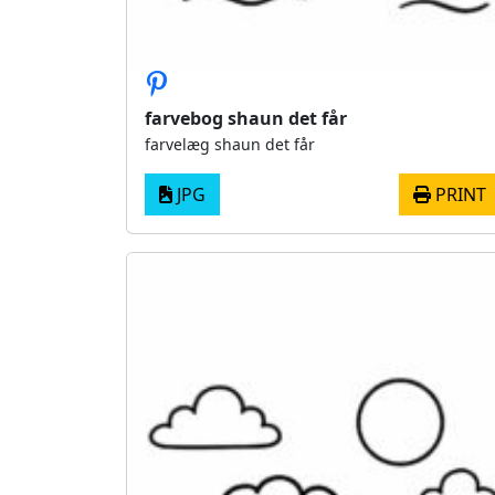
farvebog shaun det får
farvelæg shaun det får
JPG
PRINT