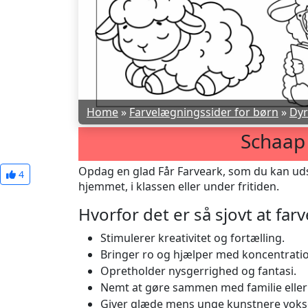
Home
»
Farvelægningssider for børn
»
Dyr
Schaap
Opdag en glad Får Farveark, som du kan uds
4
hjemmet, i klassen eller under fritiden.
Hvorfor det er så sjovt at fa
Stimulerer kreativitet og fortælling.
Bringer ro og hjælper med koncentrati
Opretholder nysgerrighed og fantasi.
Nemt at gøre sammen med familie eller
Giver glæde mens unge kunstnere vokse