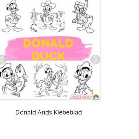
Previous
Next
Stitch Farvelægning