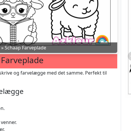
»
Schaap Farveplade
 Farveplade
krive og farvelægge med det samme. Perfekt til
rvelægge
on.
 venner.
r.