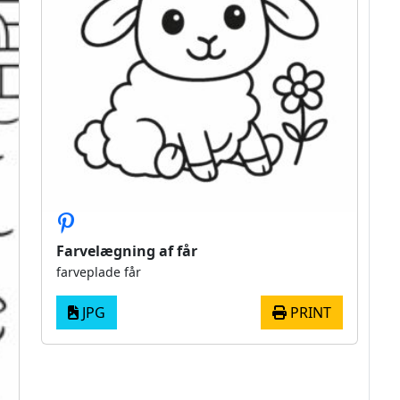
Farvelægning af får
farveplade får
JPG
PRINT