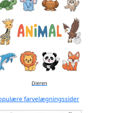
Previous
Next
Disney
opulære farvelægningssider