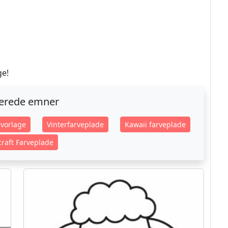
ge!
terede emner
vorlage
Vinterfarveplade
Kawaii farveplade
raft Farveplade