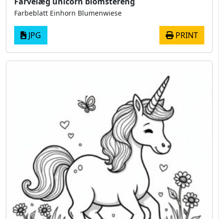
Farvelæg unicorn blomstereng
Farbeblatt Einhorn Blumenwiese
JPG
PRINT