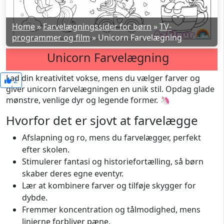
Home
»
Farvelægningssider for børn
»
TV-
programmer og film
»
Unicorn Farvelægning
Unicorn Farvelægning
Lad din kreativitet vokse, mens du vælger farver og
2
giver unicorn farvelægningen en unik stil. Opdag glade
mønstre, venlige dyr og legende former. 🦄
Hvorfor det er sjovt at farvelægge
Afslapning og ro, mens du farvelægger, perfekt
efter skolen.
Stimulerer fantasi og historiefortælling, så børn
skaber deres egne eventyr.
Lær at kombinere farver og tilføje skygger for
dybde.
Fremmer koncentration og tålmodighed, mens
linjerne forbliver pæne.