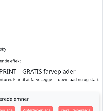
 sky
ende effekt
INT – GRATIS farveplader
nturer. Klar til at farvelægge — download nu og start
terede emner
vorlage
Vinterfarveplade
Kawaii farveplade