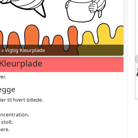
»
Vigtig Kleurplade
 Kleurplade
er.
lægge
r til hvert billede.
oncentration.
stolt.
nere.