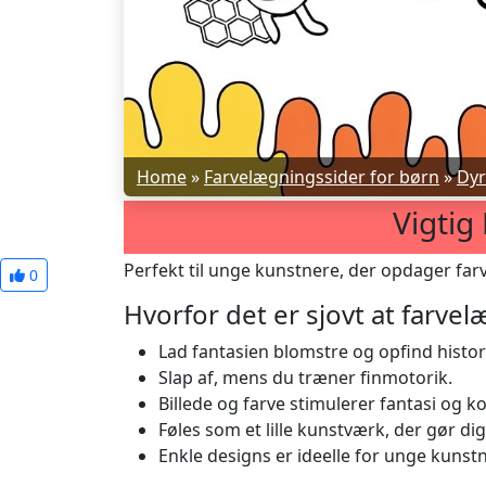
Home
»
Farvelægningssider for børn
»
Dyr
Vigtig
Perfekt til unge kunstnere, der opdager farv
0
Hvorfor det er sjovt at farve
Lad fantasien blomstre og opfind historie
Slap af, mens du træner finmotorik.
Billede og farve stimulerer fantasi og k
Føles som et lille kunstværk, der gør dig 
Enkle designs er ideelle for unge kunst