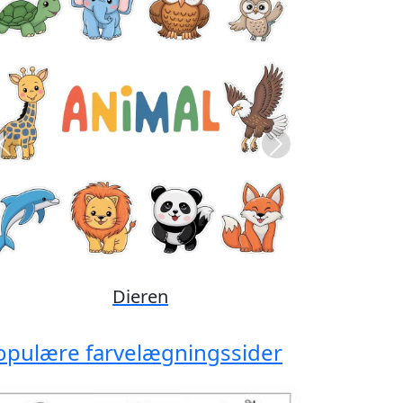
Previous
Next
Disney
opulære farvelægningssider