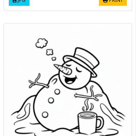
JPG
PRINT