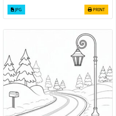
JPG
PRINT