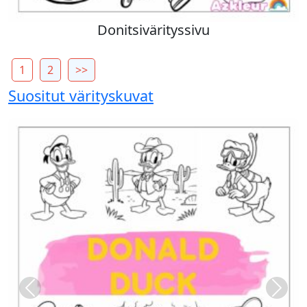
Donitsivärityssivu
1
2
>>
Suositut värityskuvat
Previous
Next