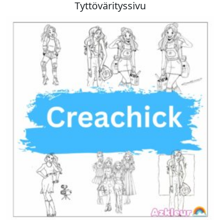
Tyttövärityssivu