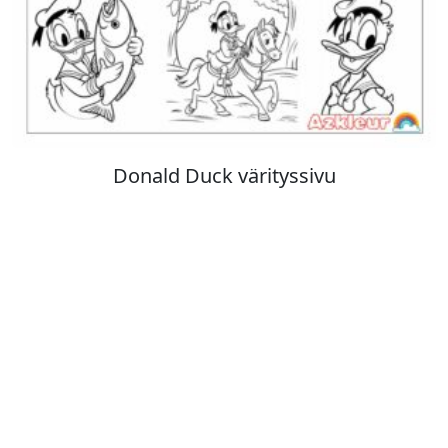
Stitch värityskuva