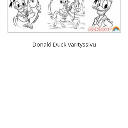
Stitch värityskuva