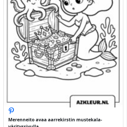
Merenneito avaa aarrekirstin mustekala-
värityssivulla