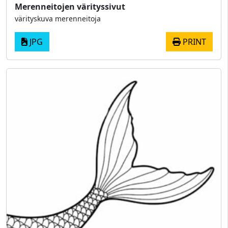
Merenneitojen värityssivut
värityskuva merenneitoja
JPG
PRINT