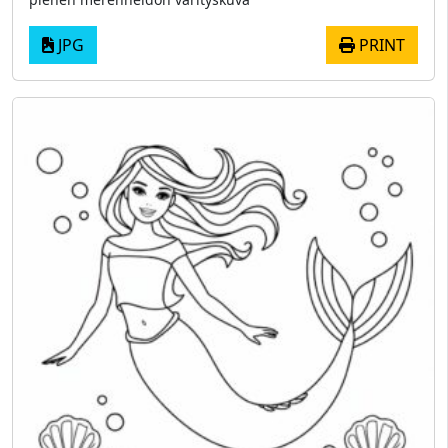
JPG
PRINT