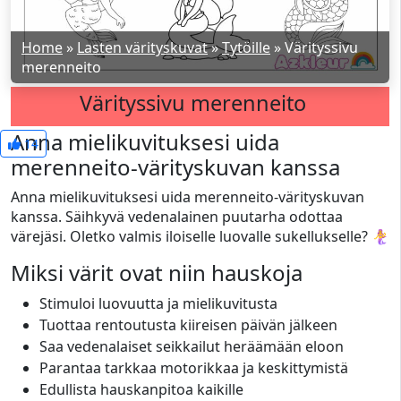
Home
»
Lasten värityskuvat
»
Tytöille
»
Värityssivu
merenneito
Värityssivu merenneito
Anna mielikuvituksesi uida
14
merenneito-värityskuvan kanssa
Anna mielikuvituksesi uida merenneito-värityskuvan
kanssa. Säihkyvä vedenalainen puutarha odottaa
värejäsi. Oletko valmis iloiselle luovalle sukellukselle? 🧜‍♀️
Miksi värit ovat niin hauskoja
Stimuloi luovuutta ja mielikuvitusta
Tuottaa rentoutusta kiireisen päivän jälkeen
Saa vedenalaiset seikkailut heräämään eloon
Parantaa tarkkaa motorikkaa ja keskittymistä
Edullista hauskanpitoa kaikille