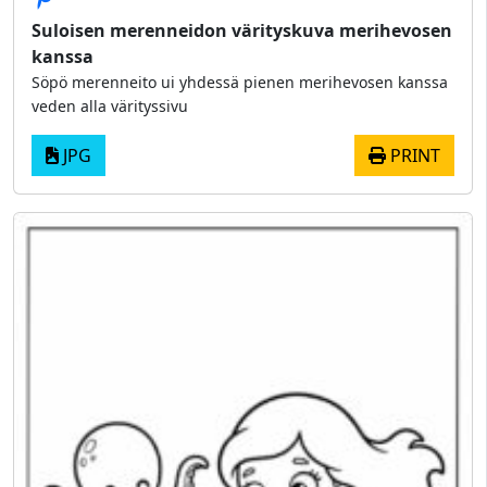
Suloisen merenneidon värityskuva merihevosen
kanssa
Söpö merenneito ui yhdessä pienen merihevosen kanssa
veden alla värityssivu
JPG
PRINT