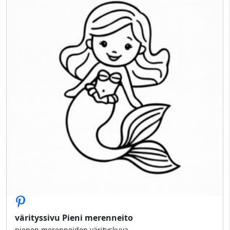
värityssivu Pieni merenneito
pienen merenneidon värityskuva