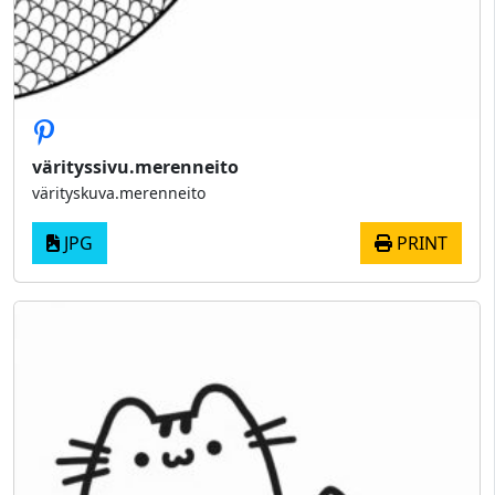
värityssivu.merenneito
värityskuva.merenneito
JPG
PRINT