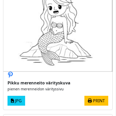
Pikku merenneito värityskuva
pienen merenneidon värityssivu
JPG
PRINT