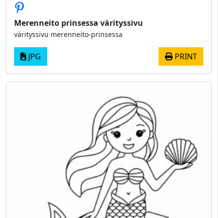
Merenneito prinsessa värityssivu
värityssivu merenneito-prinsessa
JPG
PRINT