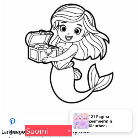
121 Pagina
Zeemeermin
Kleurboek
Ilmainen merenneito värityssivu
Language