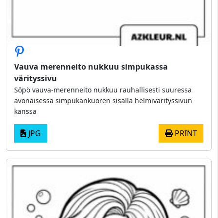
Vauva merenneito nukkuu simpukassa
värityssivu
Söpö vauva-merenneito nukkuu rauhallisesti suuressa
avonaisessa simpukankuoren sisällä helmivärityssivun
kanssa
JPG
PRINT