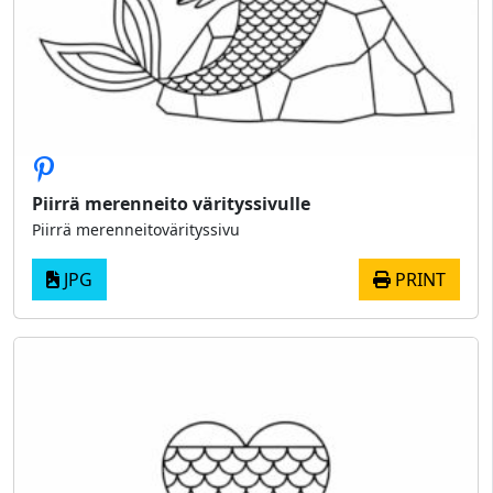
Piirrä merenneito värityssivulle
Piirrä merenneitovärityssivu
JPG
PRINT