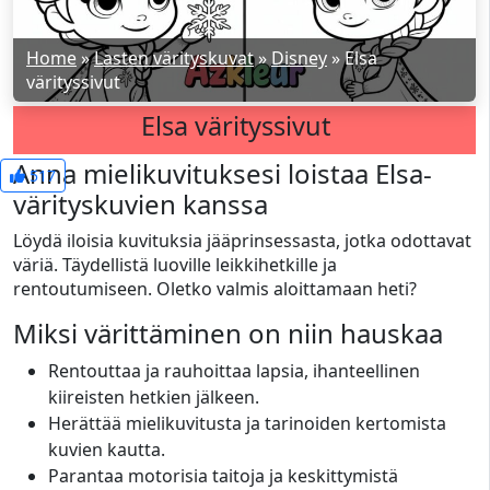
Home
»
Lasten värityskuvat
»
Disney
»
Elsa
värityssivut
Elsa värityssivut
Anna mielikuvituksesi loistaa Elsa-
517
värityskuvien kanssa
Löydä iloisia kuvituksia jääprinsessasta, jotka odottavat
väriä. Täydellistä luoville leikkihetkille ja
rentoutumiseen. Oletko valmis aloittamaan heti?
Miksi värittäminen on niin hauskaa
Rentouttaa ja rauhoittaa lapsia, ihanteellinen
kiireisten hetkien jälkeen.
Herättää mielikuvitusta ja tarinoiden kertomista
kuvien kautta.
Parantaa motorisia taitoja ja keskittymistä