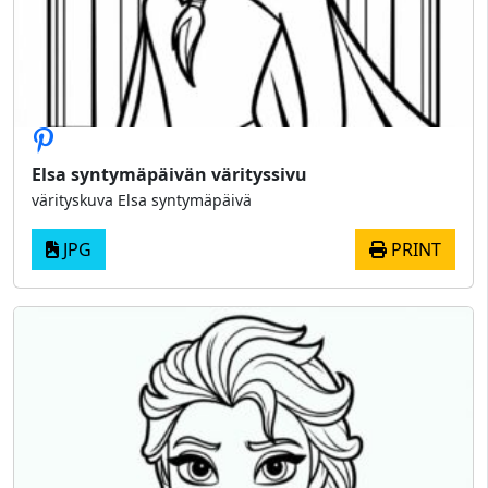
Elsa syntymäpäivän värityssivu
värityskuva Elsa syntymäpäivä
JPG
PRINT