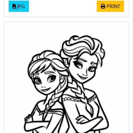
JPG
PRINT