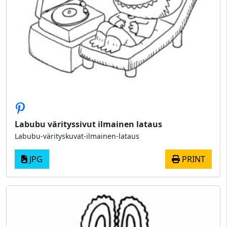
Labubu värityssivut ilmainen lataus
Labubu-värityskuvat-ilmainen-lataus
JPG
PRINT