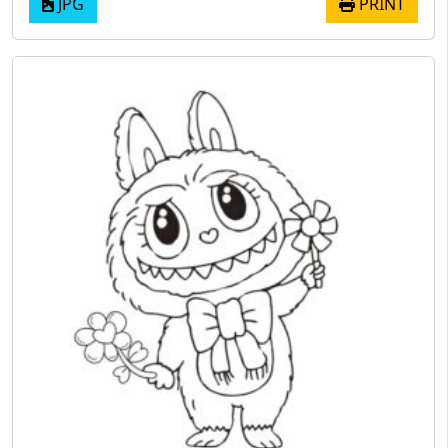
JPG
PRINT