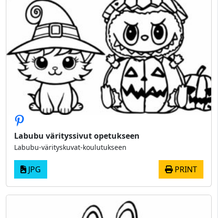
Labubu värityssivut opetukseen
Labubu-värityskuvat-koulutukseen
JPG
PRINT