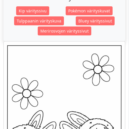
Kip värityssivu
Pokémon värityskuvat
Tulppaanin värityskuva
Bluey värityssivut
Merirosvojen värityssivut