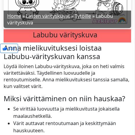
Home
»
Lasten värityskuvat
»
Tytöille
»
Labubu
värityskuva
Labubu värityskuva
Anna mielikuvituksesi loistaa
532
Labubu-värityskuvan kanssa
Löydä iloinen Labubu-värityskuva, joka on heti valmis
väritettäväksi. Täydellinen luovuudelle ja
rentoutumiselle. Anna mielikuvituksesi tanssia samalla,
kun valitset värit.
Miksi värittäminen on niin hauskaa?
Se virittää luovuutta ja mielikuvitusta jokaisella
maalaushetkellä.
Värit auttavat rentoutumaan ja keskittymään
hauskuuteen.