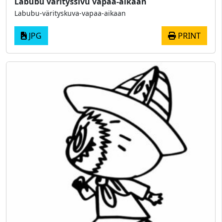
Labubu värityssivu vapaa-aikaan
Labubu-värityskuva-vapaa-aikaan
JPG
PRINT