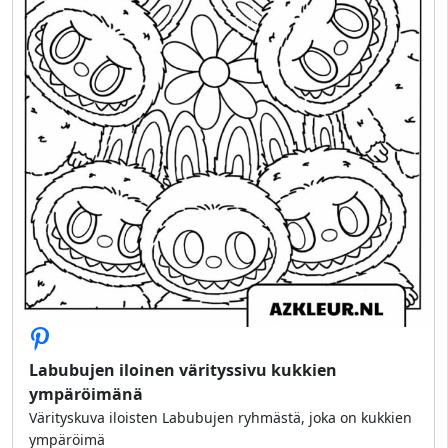
Labubujen iloinen värityssivu kukkien
ympäröimänä
Värityskuva iloisten Labubujen ryhmästä, joka on kukkien
ympäröimä