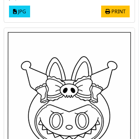
JPG
PRINT