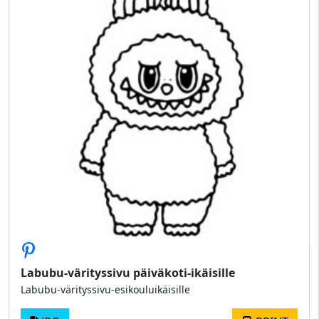
Labubu-värityssivu päiväkoti-ikäisille
Labubu-värityssivu-esikouluikäisille