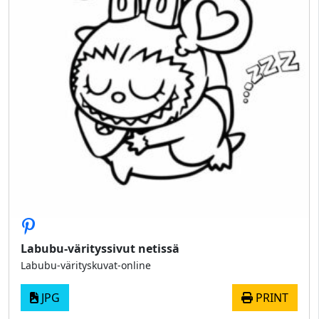
Labubu-värityssivut netissä
Labubu-värityskuvat-online
JPG
PRINT