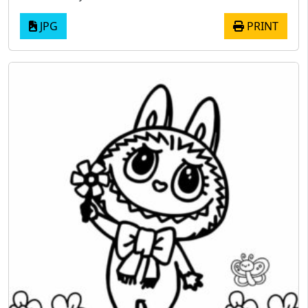
JPG
PRINT