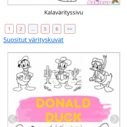
Kalavärityssivu
1
2
…
5
6
>>
Suositut värityskuvat
Previous
Next