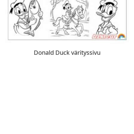
Stitch värityskuva