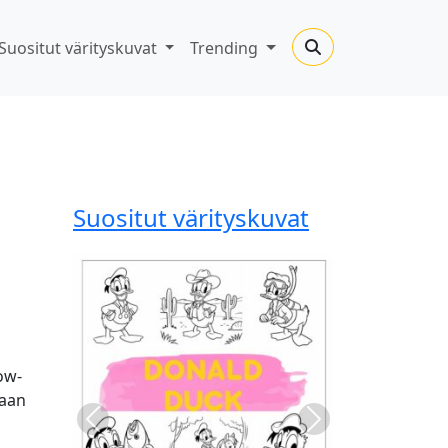
Suositut värityskuvat
Trending
Suositut värityskuvat
ow-
maan
Previous
Next