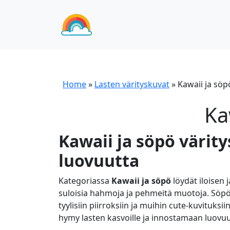
Home
»
Lasten värityskuvat
»
Kawaii ja söp
Ka
Kawaii ja söpö värit
luovuutta
Kategoriassa
Kawaii ja söpö
löydät iloisen 
suloisia hahmoja ja pehmeitä muotoja. Söpöi
tyylisiin piirroksiin ja muihin cute-kuvituksi
hymy lasten kasvoille ja innostamaan luovu