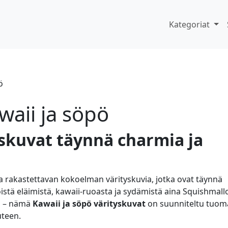
Kategoriat
ö
waii ja söpö
yskuvat täynnä charmia ja
ja rakastettavan kokoelman värityskuvia, jotka ovat täynnä
stä eläimistä, kawaii-ruoasta ja sydämistä aina Squishmall
in – nämä
Kawaii ja söpö värityskuvat
on suunniteltu tuo
uteen.