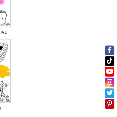
sivu
n