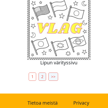
Lipun värityssivu
1
2
>>
Tietoa meistä
Privacy