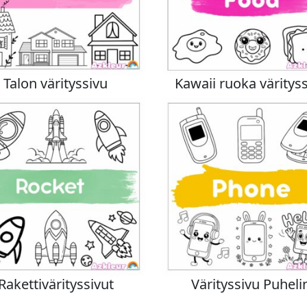
Talon värityssivu
Kawaii ruoka väritys
Rakettivärityssivut
Värityssivu Puheli