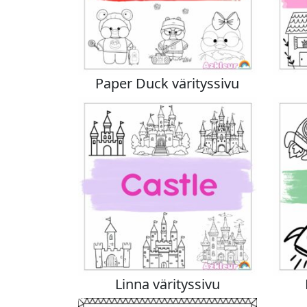
Paper Duck värityssivu
Linna värityssivu