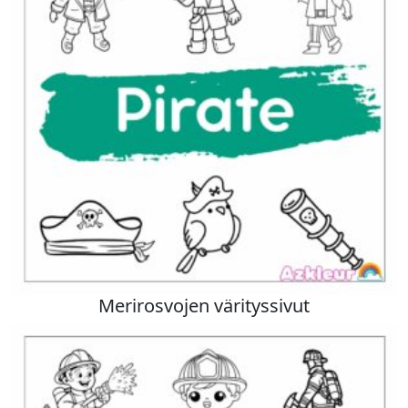
Merirosvojen värityssivut