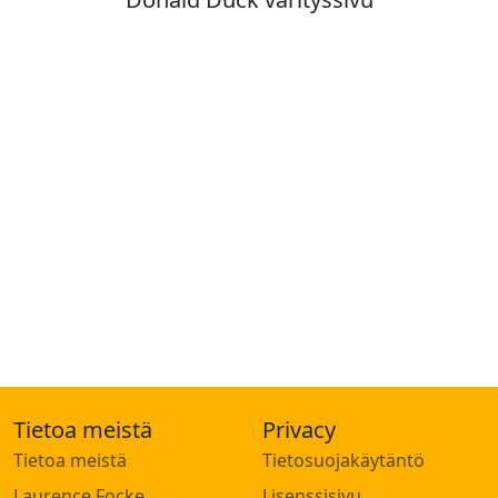
Tietoa meistä
Privacy
Tietoa meistä
Tietosuojakäytäntö
Laurence Focke
Lisenssisivu