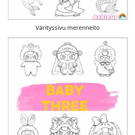
Värityssivu merenneito