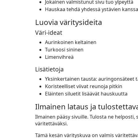
Jokainen valmistunut sivu tuo ylpeyttä
Hauskaa tehdä yhdessä ystävien kanss
Luovia väritysideita
Väri-ideat
Aurinkoinen keltainen
Turkoosi sininen
Limenvihreä
Lisätietoja
Yksinkertainen tausta: auringonsäteet ta
Koristeelliset viivat reunoja pitkin
Eläinten siluetit lisäävät hauskuutta
Ilmainen lataus ja tulostettav
Ilmainen pääsy sivuille. Tulosta ne helposti,
väritettäväksi.
Tämä kesän värityskuva on valmis väritettäväk