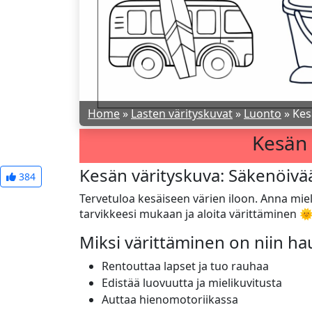
Home
»
Lasten värityskuvat
»
Luonto
»
Kes
Kesän 
Kesän värityskuva: Säkenöivää
384
Tervetuloa kesäiseen värien iloon. Anna mieli
tarvikkeesi mukaan ja aloita värittäminen 
Miksi värittäminen on niin h
Rentouttaa lapset ja tuo rauhaa
Edistää luovuutta ja mielikuvitusta
Auttaa hienomotoriikassa