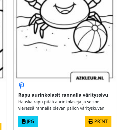
Rapu aurinkolasit rannalla värityssivu
Hauska rapu pitää aurinkolaseja ja seisoo
vieressä rannalla olevan pallon värityskuvan
ä
JPG
PRINT