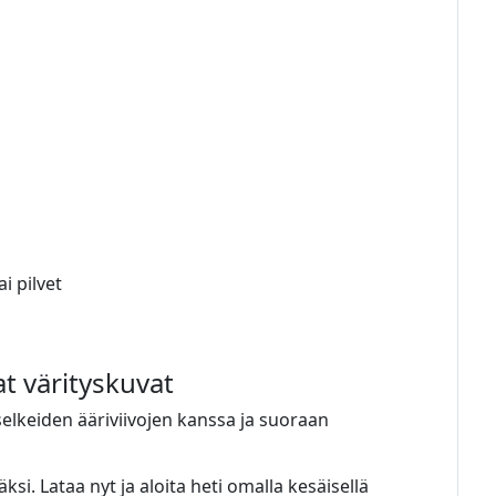
a
i pilvet
at värityskuvat
 selkeiden ääriviivojen kanssa ja suoraan
si. Lataa nyt ja aloita heti omalla kesäisellä