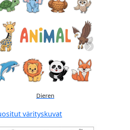
Previous
Next
Disney
uositut värityskuvat