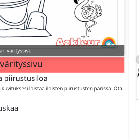
än värityssivu
värityssivu
 piirustusiloa
kuvituksesi loistaa iloisten piirustusten parissa. Ota

auskaa