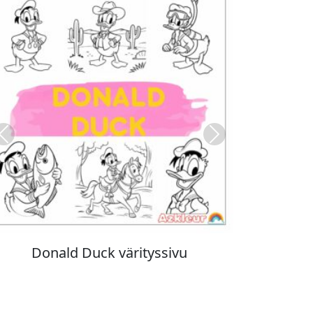
Previous
Next
Stitch värityskuva