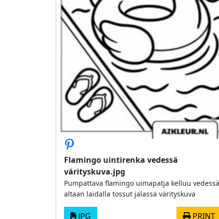
Flamingo uintirenka vedessä
värityskuva.jpg
Pumpattava flamingo uimapatja kelluu vedess
altaan laidalla tossut jalassa värityskuva
JPG
PRINT