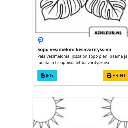
Söpö vesimeloni kesävärityssivu
Pala vesimelonia, jossa on söpö pieni naama ja
taustalla trooppisia lehtiä värityskuva
JPG
PRINT