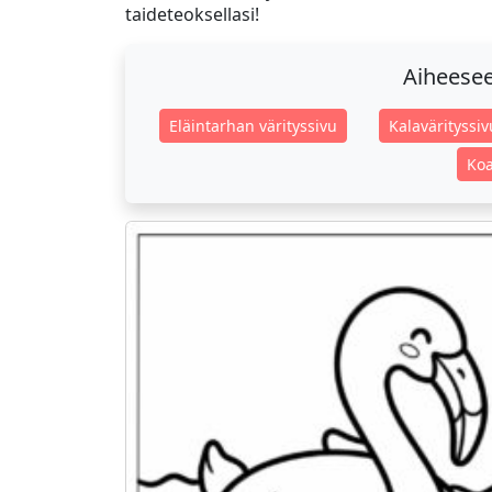
taideteoksellasi!
Aiheeseen
Eläintarhan värityssivu
Kalavärityssiv
Koa