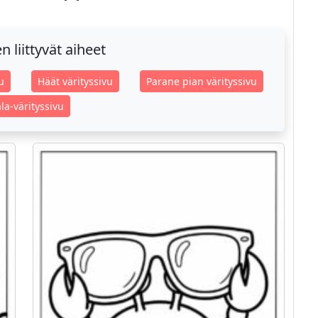
 liittyvät aiheet
u
Häät värityssivu
Parane pian värityssivu
la-värityssivu