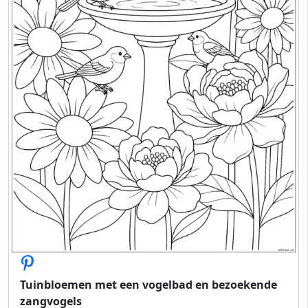
Tuinbloemen met een vogelbad en bezoekende
zangvogels