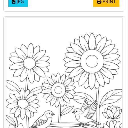
JPG
PRINT