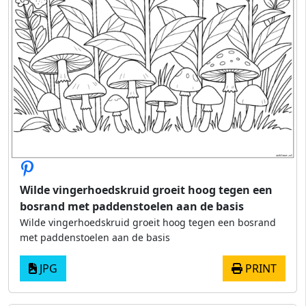
Wilde vingerhoedskruid groeit hoog tegen een
bosrand met paddenstoelen aan de basis
Wilde vingerhoedskruid groeit hoog tegen een bosrand
met paddenstoelen aan de basis
JPG
PRINT