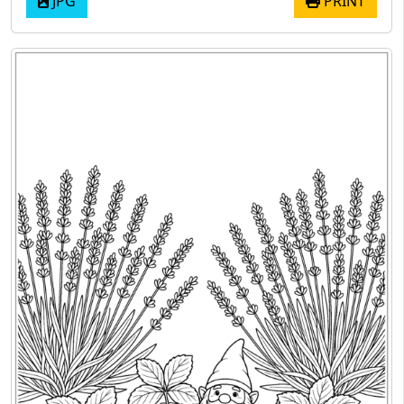
JPG
PRINT