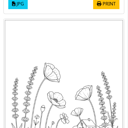
JPG
PRINT