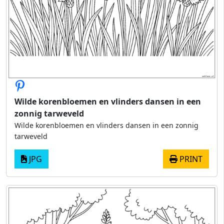
Wilde korenbloemen en vlinders dansen in een
zonnig tarweveld
Wilde korenbloemen en vlinders dansen in een zonnig
tarweveld
JPG
PRINT