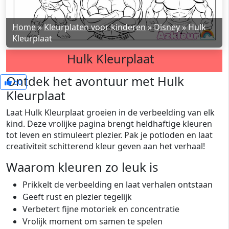
Home
»
Kleurplaten voor kinderen
»
Disney
»
Hulk
Kleurplaat
Hulk Kleurplaat
Ontdek het avontuur met Hulk
50
Kleurplaat
Laat Hulk Kleurplaat groeien in de verbeelding van elk
kind. Deze vrolijke pagina brengt heldhaftige kleuren
tot leven en stimuleert plezier. Pak je potloden en laat
creativiteit schitterend kleur geven aan het verhaal!
Waarom kleuren zo leuk is
Prikkelt de verbeelding en laat verhalen ontstaan
Geeft rust en plezier tegelijk
Verbetert fijne motoriek en concentratie
Vrolijk moment om samen te spelen