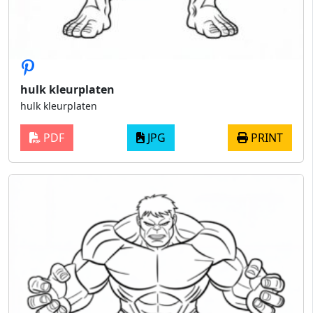
hulk kleurplaten
hulk kleurplaten
PDF
JPG
PRINT