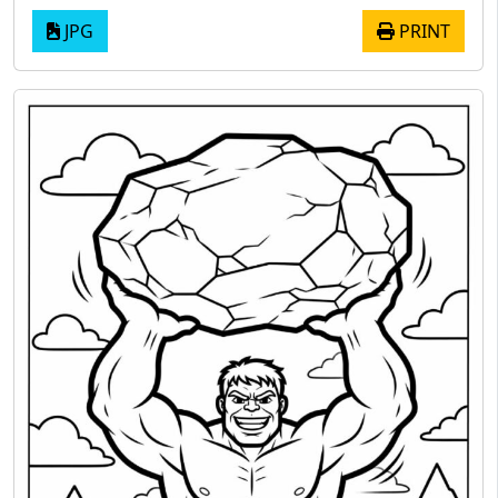
JPG
PRINT