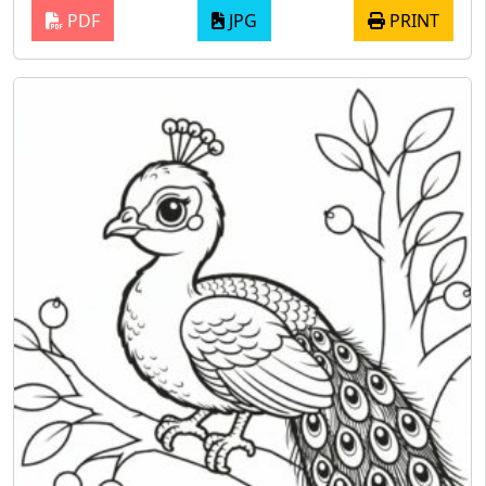
PDF
JPG
PRINT