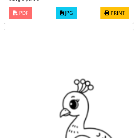
PDF
JPG
PRINT