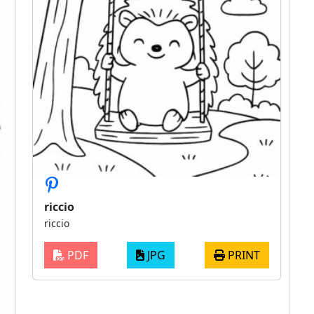
riccio
riccio
PDF
JPG
PRINT