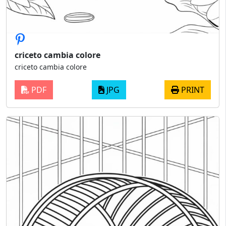
criceto cambia colore
criceto cambia colore
PDF
JPG
PRINT