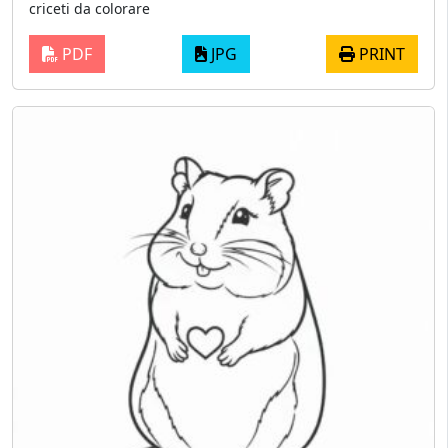
criceti da colorare
PDF
JPG
PRINT