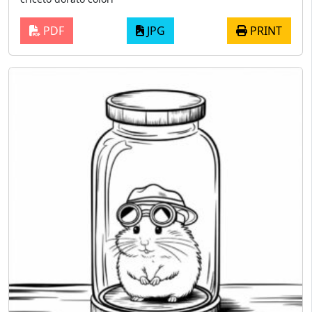
PDF
JPG
PRINT