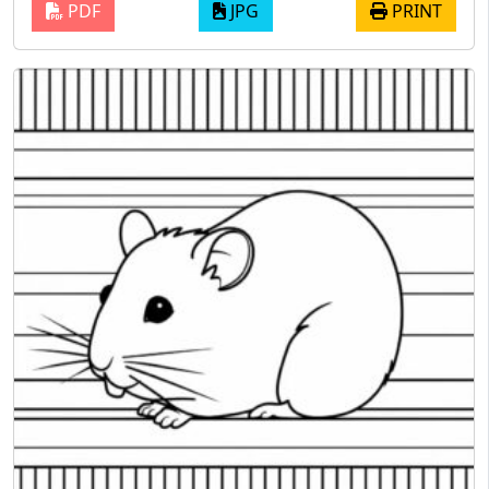
PDF
JPG
PRINT