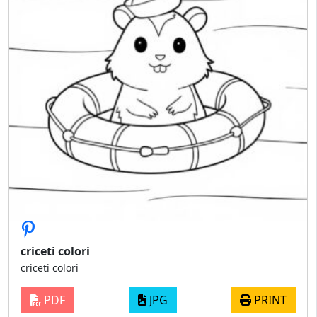
criceti colori
criceti colori
PDF
JPG
PRINT