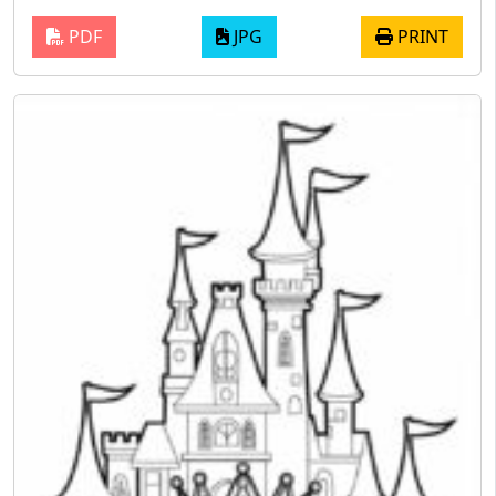
PDF
JPG
PRINT