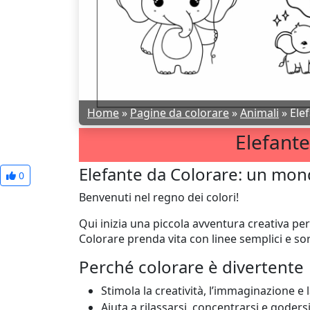
Home
»
Pagine da colorare
»
Animali
»
Ele
Elefante
Elefante da Colorare: un mond
0
Benvenuti nel regno dei colori!
Qui inizia una piccola avventura creativa per
Colorare prenda vita con linee semplici e sorr
Perché colorare è divertente
Stimola la creatività, l’immaginazione e la
Aiuta a rilassarsi, concentrarsi e goder