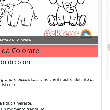
fante da Colorare
 da Colorare
o di colori
 grandi e piccoli. Lasciamo che il nostro Elefante da
isi curiosi.
 fiducia nell’arte.
si un momento tranquillo.