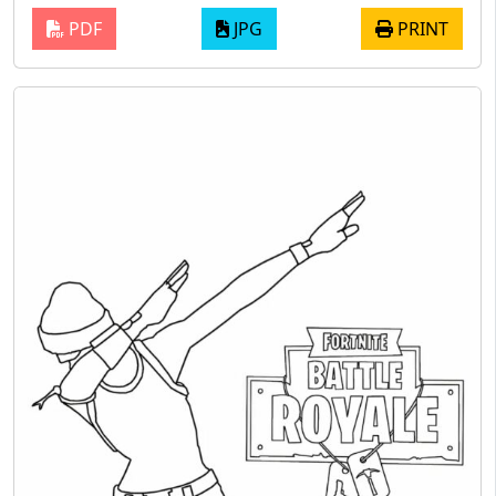
PDF
JPG
PRINT