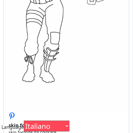
skin fortnite da colorare
Language
skin fortnite da colorare