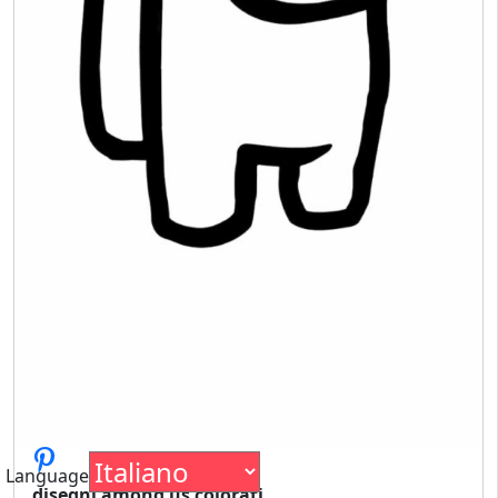
Language
disegni among us colorati