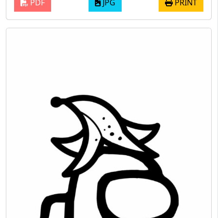
PDF
JPG
PRINT