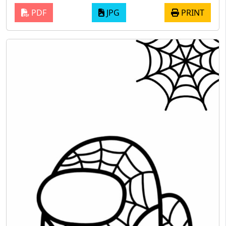
PDF
JPG
PRINT