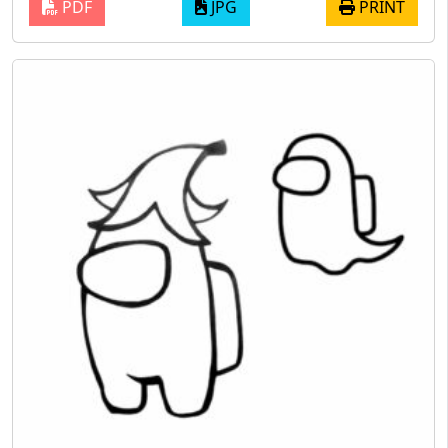
PDF
JPG
PRINT