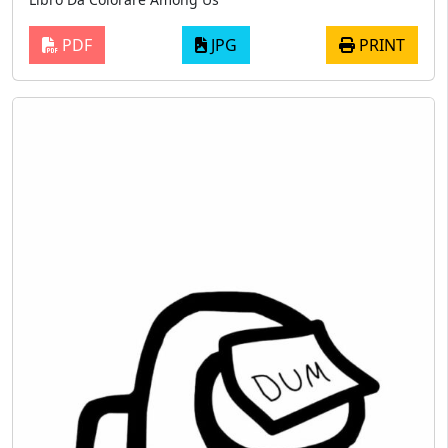
PDF
JPG
PRINT