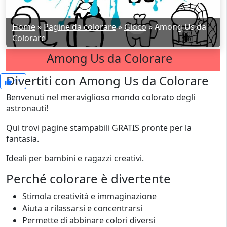
Home
»
Pagine da colorare
»
Gioco
»
Among Us da
Colorare
Among Us da Colorare
Divertiti con Among Us da Colorare
11
Benvenuti nel meraviglioso mondo colorato degli
astronauti!
Qui trovi pagine stampabili GRATIS pronte per la
fantasia.
Ideali per bambini e ragazzi creativi.
Perché colorare è divertente
Stimola creatività e immaginazione
Aiuta a rilassarsi e concentrarsi
Permette di abbinare colori diversi