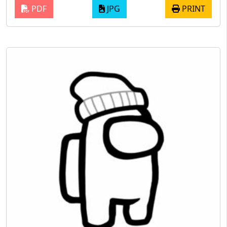
PDF
JPG
PRINT