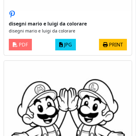
disegni mario e luigi da colorare
disegni mario e luigi da colorare
PDF
JPG
PRINT