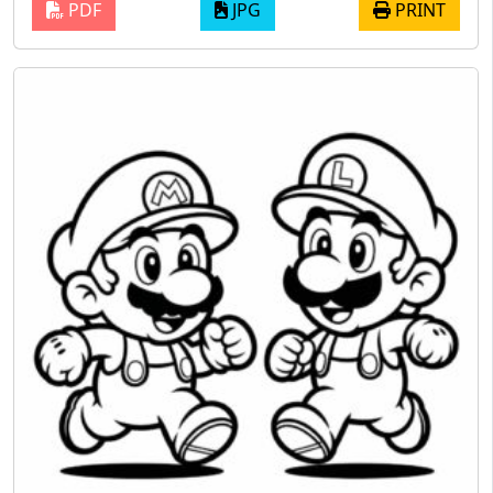
PDF
JPG
PRINT