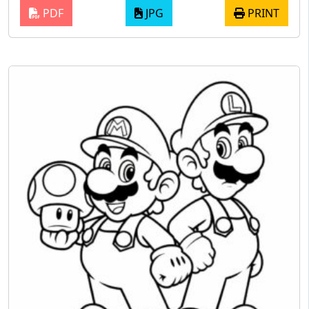
PDF
JPG
PRINT