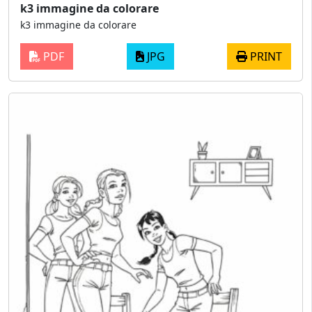
k3 immagine da colorare
k3 immagine da colorare
PDF
JPG
PRINT