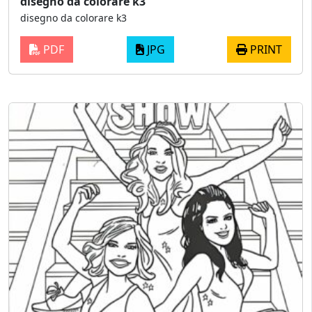
disegno da colorare k3
disegno da colorare k3
PDF
JPG
PRINT