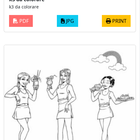
k3 da colorare
PDF
JPG
PRINT