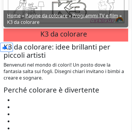
Home
»
Pagine da colorare
»
Programmi TV e film
»
K3 da colorare
K3 da colorare
K3 da colorare: idee brillanti per
0
piccoli artisti
Benvenuti nel mondo di colori! Un posto dove la
fantasia salta sui fogli. Disegni chiari invitano i bimbi a
creare e sognare.
Perché colorare è divertente