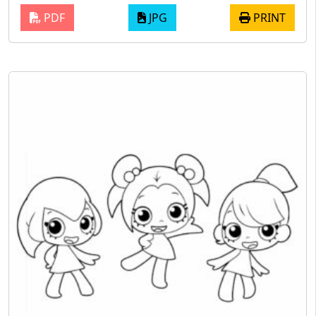
PDF
JPG
PRINT