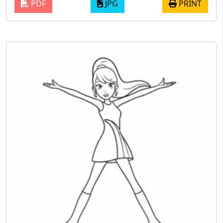
PDF
JPG
PRINT