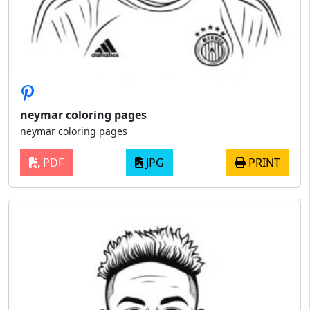
neymar coloring pages
neymar coloring pages
PDF
JPG
PRINT