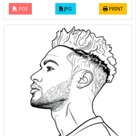
PDF
JPG
PRINT