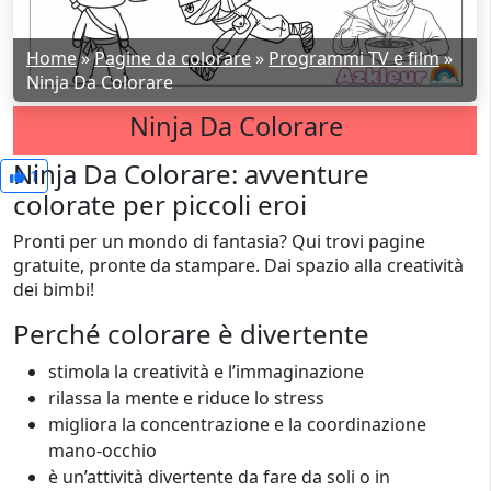
Home
»
Pagine da colorare
»
Programmi TV e film
»
Ninja Da Colorare
Ninja Da Colorare
Ninja Da Colorare: avventure
1
colorate per piccoli eroi
Pronti per un mondo di fantasia? Qui trovi pagine
gratuite, pronte da stampare. Dai spazio alla creatività
dei bimbi!
Perché colorare è divertente
stimola la creatività e l’immaginazione
rilassa la mente e riduce lo stress
migliora la concentrazione e la coordinazione
mano-occhio
è un’attività divertente da fare da soli o in