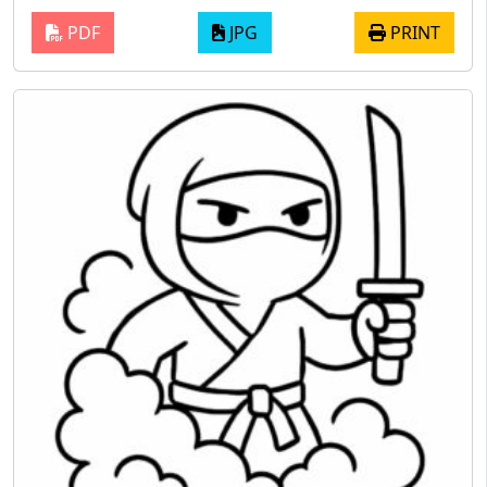
PDF
JPG
PRINT