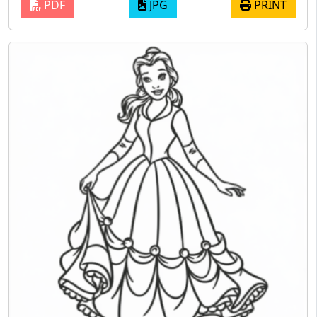
PDF
JPG
PRINT