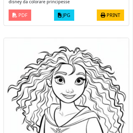
disney da colorare principesse
PDF
JPG
PRINT