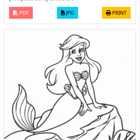
PDF
JPG
PRINT