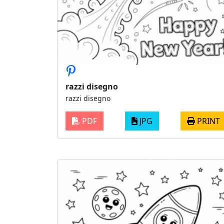
razzi disegno
razzi disegno
PDF
JPG
PRINT