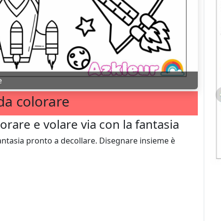
e
da colorare
orare e volare via con la fantasia
fantasia pronto a decollare. Disegnare insieme è
Stitch Da Colorare