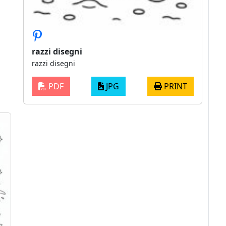
razzi disegni
razzi disegni
PDF
JPG
PRINT