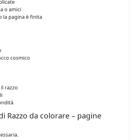
plicate
ia o amici
la pagina è finita
e
tocco cosmico
il razzo
li
ondità
i Razzo da colorare – pagine
essaria.