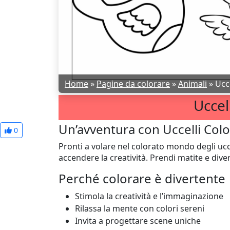
Home
»
Pagine da colorare
»
Animali
»
Ucce
Uccel
Un’avventura con Uccelli Colo
0
Pronti a volare nel colorato mondo degli ucce
accendere la creatività. Prendi matite e divert
Perché colorare è divertente
Stimola la creatività e l’immaginazione
Rilassa la mente con colori sereni
Invita a progettare scene uniche