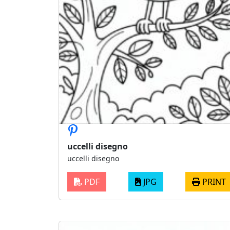
uccelli disegno
uccelli disegno
PDF
JPG
PRINT