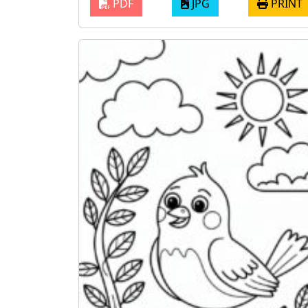
PDF
JPG
PRINT