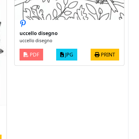
uccello disegno
uccello disegno
PDF
JPG
PRINT