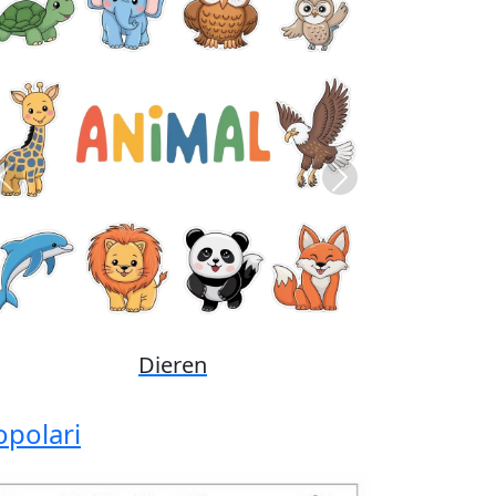
Previous
Next
Disney
opolari