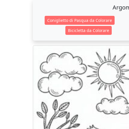
Argom
Coniglietto di Pasqua da Colorare
Bicicletta da Colorare