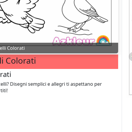
lli Colorati
li Colorati
rati
lli? Disegni semplici e allegri ti aspettano per
iti!
Stitch Da Colorare