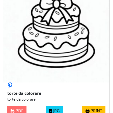
torte da colorare
torte da colorare
PDF
JPG
PRINT