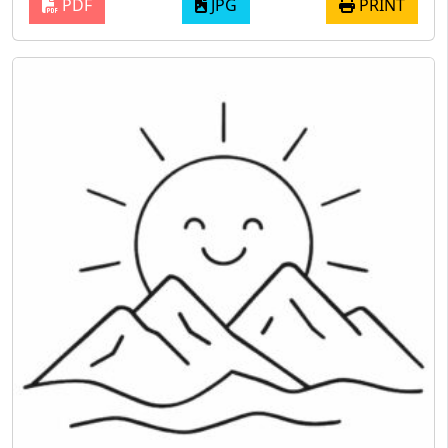
PDF
JPG
PRINT