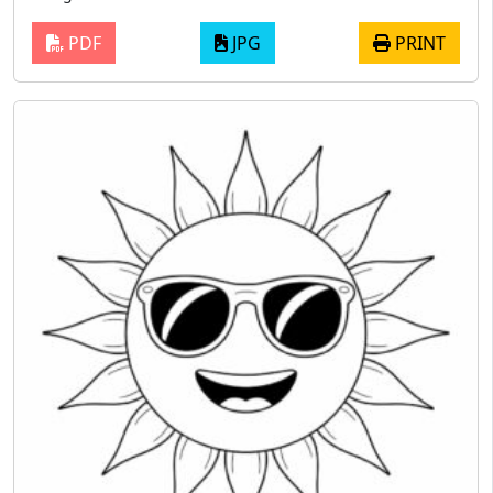
PDF
JPG
PRINT