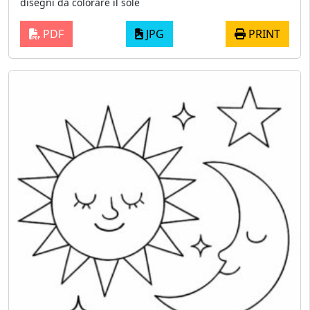
disegni da colorare il sole
PDF
JPG
PRINT