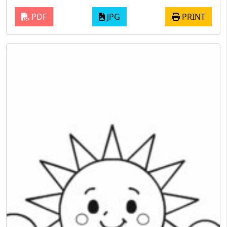
PDF
JPG
PRINT